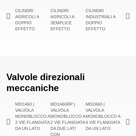
CILINDRI
CILINDRI
CILINDRI
CILIND
AGRICOLI A
AGRICOLI A
INDUSTRIALI A
INDUST
DOPPIO
SEMPLICE
DOPPIO
SEMPL
EFFETTO
EFFETTO
EFFETTO
EFFET
Valvole direzionali
meccaniche
MD1A60 |
MD1A60RP |
MD2A60 |
MD2A60 
VALVOLA
VALVOLA
VALVOLA
VALVO
MONOBLOCCO A
MONOBLOCCO A
MONOBLOCCO A
MONOB
2 VIE FLANGIATA
2 VIE FLANGIATA
4 VIE FLANGIATA
4 VIE 
DA UN LATO
DA DUE LATI
DA UN LATO
DA DUE
CON