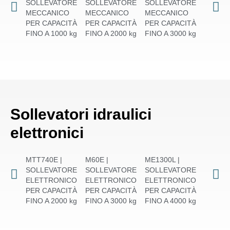
SOLLEVATORE
SOLLEVATORE
SOLLEVATORE
SOLLE
MECCANICO
MECCANICO
MECCANICO
MECCA
PER CAPACITÀ
PER CAPACITÀ
PER CAPACITÀ
PER CA
FINO A 1000 kg
FINO A 2000 kg
FINO A 3000 kg
FINO A 
Sollevatori idraulici
elettronici
MTT740E |
M60E |
ME1300L |
M110E 
SOLLEVATORE
SOLLEVATORE
SOLLEVATORE
SOLLE
ELETTRONICO
ELETTRONICO
ELETTRONICO
ELETT
PER CAPACITÀ
PER CAPACITÀ
PER CAPACITÀ
PER CA
FINO A 2000 kg
FINO A 3000 kg
FINO A 4000 kg
FINO A 