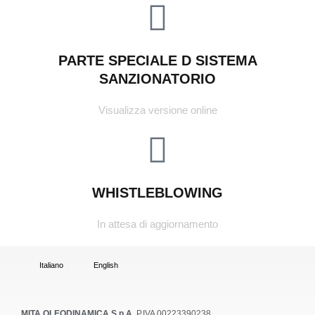
PARTE SPECIALE D SISTEMA
SANZIONATORIO
Visualizza versione online
WHISTLEBLOWING
In attesa di aggiornamento
Italiano
English
MITA OLEODINAMICA S.p.A.
P.IVA 00223390238